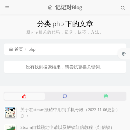
记记对Blog
分类 php 下的文章
跟php相关的代码，记录，技巧，方法。
首页
php
没有找到搜索结果，请尝试更换关键词。
热
最
随
门
新
机
文
评
文
关于在steam搬砖中用到手机号段（2022-11-06更新）
章
论
章
评
1
论
数：
Steam自我锁定申请以及解锁红信教程（红信锁）