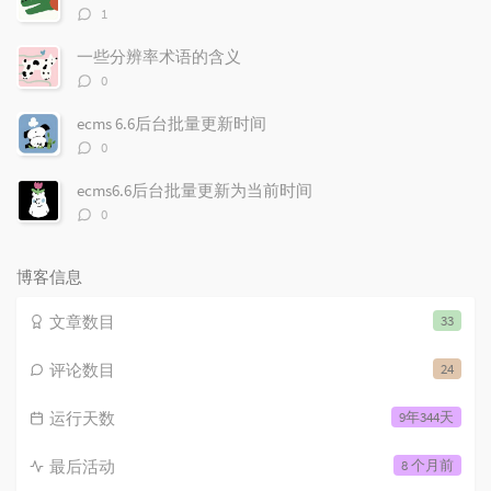
评
1
论
数：
一些分辨率术语的含义
评
0
论
数：
ecms 6.6后台批量更新时间
评
0
论
数：
ecms6.6后台批量更新为当前时间
评
0
论
数：
博客信息
文章数目
33
评论数目
24
运行天数
9年344天
最后活动
8 个月前